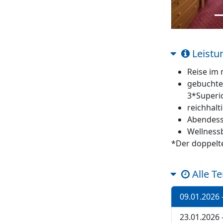
Leistu
Reise im
gebuchte
3*Superi
reichhalt
Abendes
Wellness
*Der doppelte
Alle T
09.01.2026 
23.01.2026 