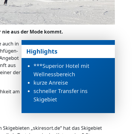
er nie aus der Mode kommt.
e auch in
Highlights
chfügen-
 Angebot
unft aus
***Superior Hotel mit
 einer der
Wellnessbereich
kurze Anreise
schneller Transfer ins
chkeit am
Skigebiet
 Skigebieten „skiresort.de“ hat das Skigebiet