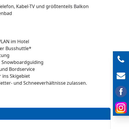
elefon, Kabel-TV und größtenteils Balkon
lenbad
WLAN im Hotel
er Busshuttle*
itung
d Snowboardguiding
und Bordservice
 ins Skigebiet
tter- und Schneeverhältnisse zulassen.