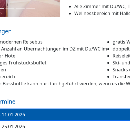
Alle Zimmer mit Du/WC, T
Wellnessbereich mit Hal
ngen
 modernen Reisebus
gratis 
 Anzahl an Übernachtungen im DZ mit Du/WC im
doppelt
or Hotel
Reisele
iges Frühstücksbuffet
Ski- un
sen
Snacks 
bereich
Transfer
 Busshuttle kann nur durchgeführt werden, wenn es die We
ermine
- 11.01.2026
- 25.01.2026