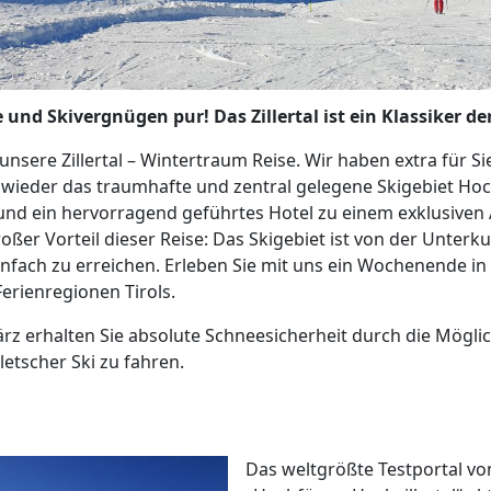
 und Skivergnügen pur! Das Zillertal ist ein Klassiker d
unsere Zillertal – Wintertraum Reise. Wir haben extra für Si
 wieder das traumhafte und zentral gelegene Skigebiet Ho
 und ein hervorragend geführtes Hotel zu einem exklusiven
roßer Vorteil dieser Reise: Das Skigebiet ist von der Unterk
infach zu erreichen. Erleben Sie mit uns ein Wochenende in
Ferienregionen Tirols.
z erhalten Sie absolute Schneesicherheit durch die Mögli
letscher Ski zu fahren.
Das weltgrößte Testportal von