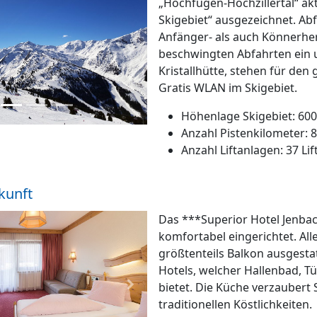
„Hochfügen-Hochzillertal“ aktu
Skigebiet“ ausgezeichnet. Ab
Anfänger- als auch Könnerhe
beschwingten Abfahrten ein u
 Bild
Nächstes Bild
Kristallhütte, stehen für de
Gratis WLAN im Skigebiet.
Höhenlage Skigebiet: 600
Anzahl Pistenkilometer: 
Anzahl Liftanlagen: 37 Lif
kunft
Das ***Superior Hotel Jenbac
komfortabel eingerichtet. Al
größtenteils Balkon ausgesta
Hotels, welcher Hallenbad, T
bietet. Die Küche verzaubert 
 Bild
Nächstes Bild
traditionellen Köstlichkeiten.