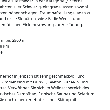
ell als Testsieger in der Kategorie „5 Sterne
fahrten aller Schwierigkeitsgrade lassen sowohl
rzen höher schlagen. Traumhafte Hänge laden zu
nd urige Skihütten, wie z.B. die Wedel- und
n gemütlichen Einkehrschwung zur Verfügung.
 m bis 2500 m
88 km
te
herhof in Jenbach ist sehr geschmackvoll und
le Zimmer sind mit Du/WC, Telefon, Kabel-TV und
ttet. Verwöhnen Sie sich im Wellnessbereich des
ürkisches Dampfbad, Finnische Sauna und Solarium
Sie nach einem erlebnisreichen Skitag mit