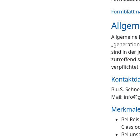
Formblatt n
Allgem
Allgemeine 
„generation
sind in der 
zutreffend s
verpflichte
Kontaktda
B.u.S. Schn
Mail: info@
Merkmale/
Bei Rei
Class o
Bei uns