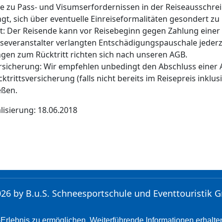
e zu Pass- und Visumserfordernissen in der Reiseausschre
gt, sich über eventuelle Einreiseformalitäten gesondert zu
tt: Der Reisende kann vor Reisebeginn gegen Zahlung eine
severanstalter verlangten Entschädigungspauschale jederz
gen zum Rücktritt richten sich nach unseren AGB.
rsicherung: Wir empfehlen unbedingt den Abschluss einer
cktrittsversicherung (falls nicht bereits im Reisepreis inkl
eßen.
lisierung: 18.06.2018
26 by B.u.S. Schneesportschule und Eventtouristik
Grund 2, 92237 Sulzbach-Rosenberg
rlebnis zu ermöglichen. Weiterführende Informationen erhalten