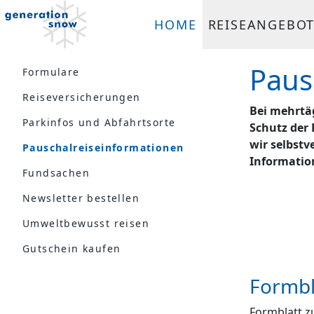
HOME
REISEANGEBO
Paus
Formulare
Reiseversicherungen
Bei mehrtä
Parkinfos und Abfahrtsorte
Schutz der 
wir selbstv
Pauschalreiseinformationen
Informatio
Fundsachen
Newsletter bestellen
Umweltbewusst reisen
Gutschein kaufen
Formbl
Formblatt z