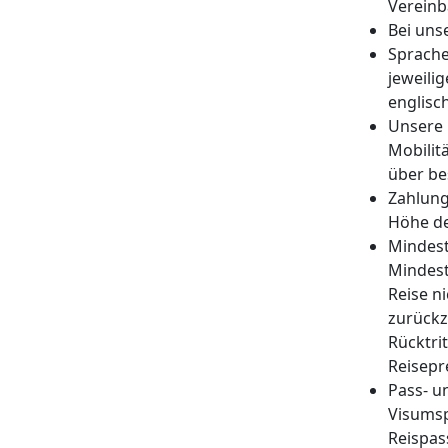
Vereinb
Bei uns
Sprache
jeweili
englisch
Unsere 
Mobilit
über be
Zahlung
Höhe de
Mindest
Mindest
Reise n
zurückz
Rücktri
Reisepr
Pass- u
Visumsp
Reispass