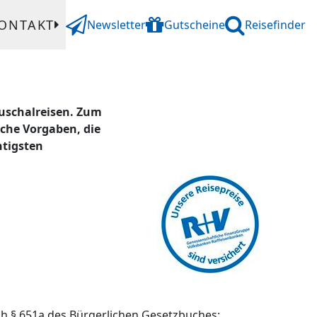
ONTAKT
Newsletter
Gutscheine
Reisefinder
uschalreisen. Zum
iche Vorgaben, die
htigsten
ch § 651a des Bürgerlichen Gesetzbuches: