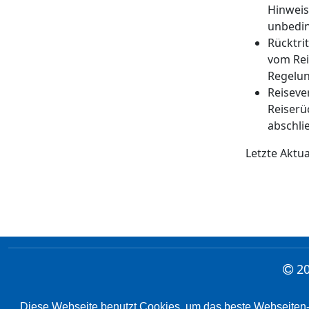
Hinweis
unbedin
Rücktri
vom Rei
Regelun
Reiseve
Reiserü
abschli
Letzte Aktua
20
Diese Webseite benutzt Cookies, um das beste Webseiten-E