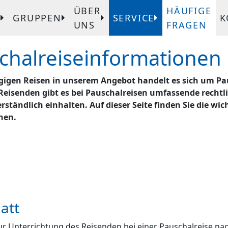
ÜBER
HÄUFIGE
T
GRUPPEN
SERVICE
K
UNS
FRAGEN
chalreiseinformationen
gigen Reisen in unserem Angebot handelt es sich um Pa
Reisenden gibt es bei Pauschalreisen umfassende rechtl
erständlich einhalten. Auf dieser Seite finden Sie die wic
nen.
att
ur Unterrichtung des Reisenden bei einer Pauschalreise na