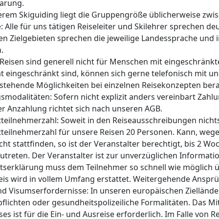
arung.
erem Skiguiding liegt die Gruppengröße üblicherweise zwi
: Alle für uns tätigen Reiseleiter und Skilehrer sprechen de
gen Zielgebieten sprechen die jeweilige Landessprache und 
.
Reisen sind generell nicht für Menschen mit eingeschränkter 
ät eingeschränkt sind, können sich gerne telefonisch mit 
stehende Möglichkeiten bei einzelnen Reisekonzepten bera
smodalitäten: Sofern nicht explizit anders vereinbart Zah
r Anzahlung richtet sich nach unseren AGB.
teilnehmerzahl: Soweit in den Reiseausschreibungen nichts
teilnehmerzahl für unsere Reisen 20 Personen. Kann, wegen
icht stattfinden, so ist der Veranstalter berechtigt, bis 2 
utreten. Der Veranstalter ist zur unverzüglichen Informatio
ttserklärung muss dem Teilnehmer so schnell wie möglich ü
eis wird in vollem Umfang erstattet. Weitergehende Anspr
nd Visumserfordernisse: In unseren europäischen Ziellände
flichten oder gesundheitspolizeiliche Formalitäten. Das M
es ist für die Ein- und Ausreise erforderlich. Im Falle von 