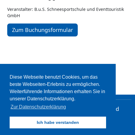
Veranstalter: B.u.S. Schneesportschule und Eventtouristik
GmbH
Zum Buchungsformular
Diese Webseite benutzt Cookies, um das
beste Webseiten-Erlebnis zu ermöglichen.
Weiterführende Informationen erhalten Sie in
unserer Datenschutzerklärung.
Zur Datenschutzerklärung
2026 by B.u.S. Schneesportschule und
Eventtouristik GmbH
Ich habe verstanden
Grund 2, 92237 Sulzbach-Rosenberg