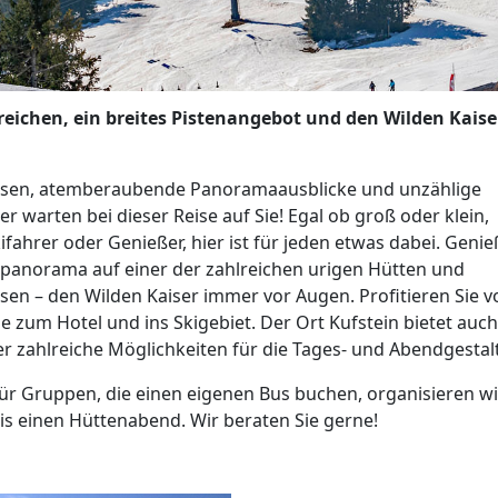
reichen, ein breites Pistenangebot und den Wilden Kaiser 
sen, atemberaubende Panoramaausblicke und unzählige
er warten bei dieser Reise auf Sie! Egal ob groß oder klein,
kifahrer oder Genießer, hier ist für jeden etwas dabei. Genie
gpanorama auf einer der zahlreichen urigen Hütten und
en – den Wilden Kaiser immer vor Augen. Profitieren Sie v
e zum Hotel und ins Skigebiet. Der Ort Kufstein bietet auch
er zahlreiche Möglichkeiten für die Tages- und Abendgestal
ür Gruppen, die einen eigenen Bus buchen, organisieren w
s einen Hüttenabend. Wir beraten Sie gerne!