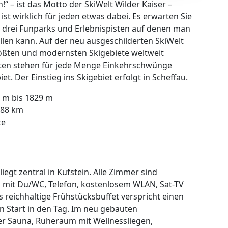
h!“ – ist das Motto der SkiWelt Wilder Kaiser –
 ist wirklich für jeden etwas dabei. Es erwarten Sie
n, drei Funparks und Erlebnispisten auf denen man
llen kann. Auf der neu ausgeschilderten SkiWelt
rößten und modernsten Skigebiete weltweit
tten stehen für jede Menge Einkehrschwünge
et. Der Einstieg ins Skigebiet erfolgt in Scheffau.
 m bis 1829 m
288 km
te
egt zentral in Kufstein. Alle Zimmer sind
d mit Du/WC, Telefon, kostenlosem WLAN, Sat-TV
 reichhaltige Frühstücksbuffet verspricht einen
 Start in den Tag. Im neu gebauten
er Sauna, Ruheraum mit Wellnessliegen,