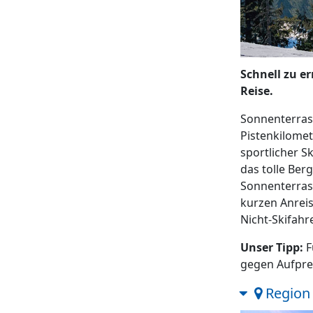
Schnell zu er
Reise.
Sonnenterras
Pistenkilomet
sportlicher S
das tolle Ber
Sonnenterrass
kurzen Anreis
Nicht-Skifahr
Unser Tipp:
F
gegen Aufprei
Region