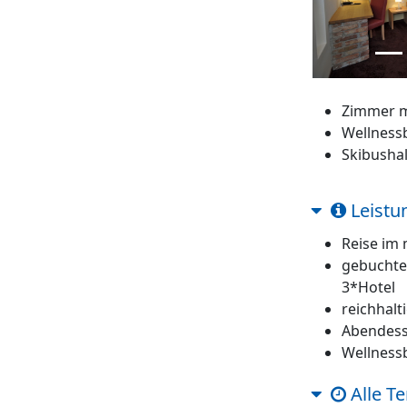
Zimmer m
Wellness
Skibushal
Leistu
Reise im
gebuchte
3*Hotel
reichhalt
Abendes
Wellness
Alle T