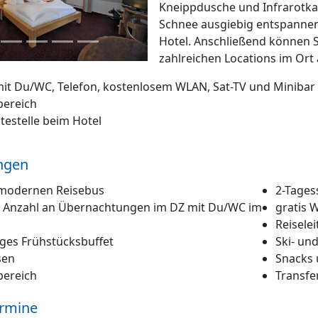
Kneippdusche und Infrarotka
Schnee ausgiebig entspanne
Hotel. Anschließend können S
zahlreichen Locations im Ort 
it Du/WC, Telefon, kostenlosem WLAN, Sat-TV und Minibar
bereich
testelle beim Hotel
ngen
 modernen Reisebus
2-Tagess
 Anzahl an Übernachtungen im DZ mit Du/WC im
gratis 
Reisele
iges Frühstücksbuffet
Ski- un
sen
Snacks 
bereich
Transfer
ermine