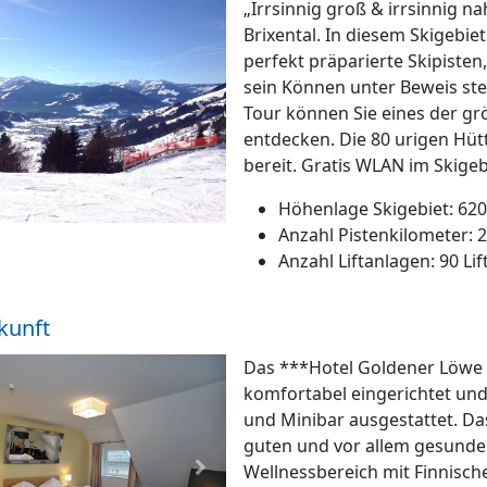
„Irrsinnig groß & irrsinnig na
Brixental. In diesem Skigebiet
perfekt präparierte Skipiste
sein Können unter Beweis ste
Tour können Sie eines der g
 Bild
Nächstes Bild
entdecken. Die 80 urigen Hü
bereit. Gratis WLAN im Skigebi
Höhenlage Skigebiet: 620
Anzahl Pistenkilometer: 
Anzahl Liftanlagen: 90 Lif
kunft
Das ***Hotel Goldener Löwe li
komfortabel eingerichtet un
und Minibar ausgestattet. Das
guten und vor allem gesunden
Wellnessbereich mit Finnisch
 Bild
Nächstes Bild